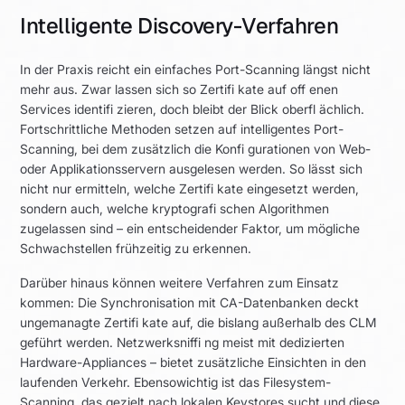
Intelligente Discovery-Verfahren
In der Praxis reicht ein einfaches Port-Scanning längst nicht
mehr aus. Zwar lassen sich so Zertifi kate auf off enen
Services identifi zieren, doch bleibt der Blick oberfl ächlich.
Fortschrittliche Methoden setzen auf intelligentes Port-
Scanning, bei dem zusätzlich die Konfi gurationen von Web-
oder Applikationsservern ausgelesen werden. So lässt sich
nicht nur ermitteln, welche Zertifi kate eingesetzt werden,
sondern auch, welche kryptografi schen Algorithmen
zugelassen sind – ein entscheidender Faktor, um mögliche
Schwachstellen frühzeitig zu erkennen.
Darüber hinaus können weitere Verfahren zum Einsatz
kommen: Die Synchronisation mit CA-Datenbanken deckt
ungemanagte Zertifi kate auf, die bislang außerhalb des CLM
geführt werden. Netzwerksniffi ng meist mit dedizierten
Hardware-Appliances – bietet zusätzliche Einsichten in den
laufenden Verkehr. Ebensowichtig ist das Filesystem-
Scanning, das gezielt nach lokalen Keystores sucht und diese